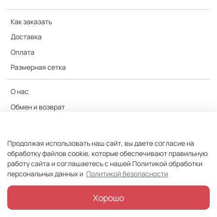
Как заказать
Доставка
Оплата
Размерная сетка
О нас
Обмен и возврат
Отзывы
Контакты
Продолжая использовать наш сайт, вы даете согласие на
Публичная оферта
обработку файлов cookie, которые обеспечивают правильную
работу сайта и соглашаетесь с нашей Политикой обработки
Политика конфиденциальности
персональных данных и
Политикой безопасности
Политика обработки персональных данных
Хорошо
© 2018-2026 Сегуро
Segúro™