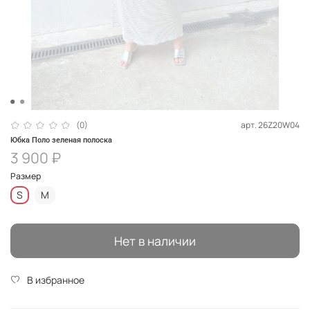
арт.
26Z20W04
(0)
Юбка Поло зеленая полоска
3 900 ₽
Размер
S
M
Нет в наличии
В избранное