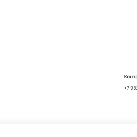
Комплект не заметен под К
Состав топ и шортики:
95%
Конт
+7 98
ных