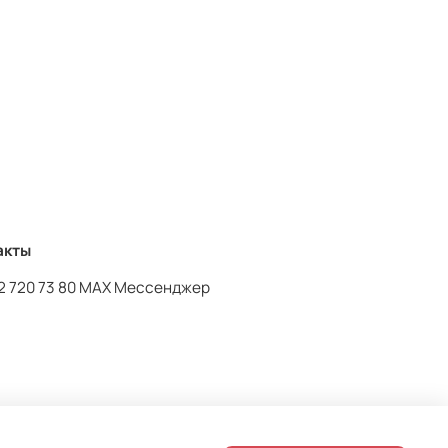
остюмом Кроше и будет комфортен в жаркое лето❤️
 вискоза, 5% лайкра
акты
2 720 73 80 MAX Мессенджер