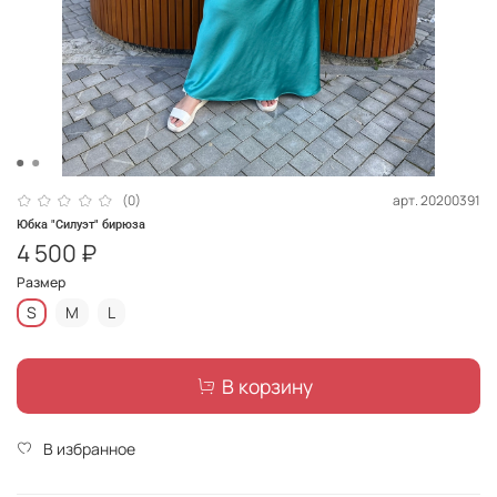
арт.
20200391
(0)
Юбка "Силуэт" бирюза
4 500 ₽
Размер
S
M
L
В корзину
В избранное